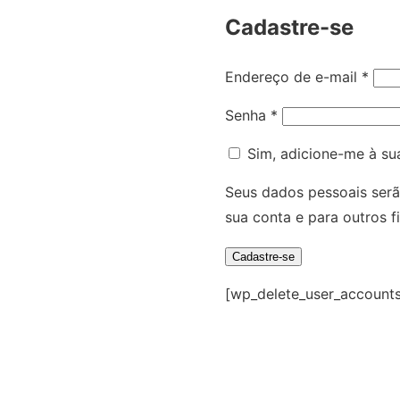
Cadastre-se
a
t
ó
O
Endereço de e-mail
*
r
b
O
Senha
*
i
r
b
o
i
Sim, adicione-me à sua 
r
g
i
Seus dados pessoais serã
a
g
sua conta e para outros 
t
a
ó
Cadastre-se
t
r
ó
[wp_delete_user_accounts
i
r
o
i
o
@eos_cos