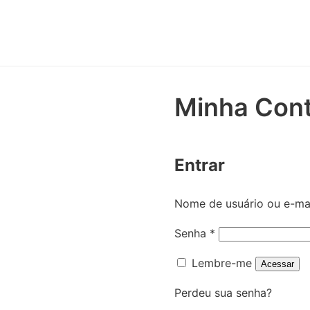
Minha Con
Entrar
Nome de usuário ou e-ma
O
Senha
*
b
Lembre-me
Acessar
r
i
Perdeu sua senha?
g