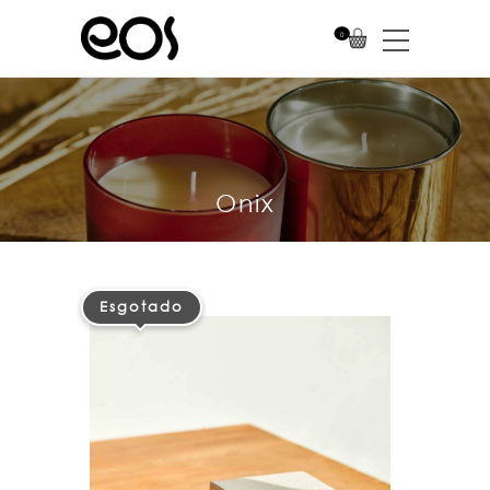
0
Esgotado