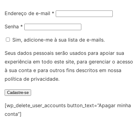
t
r
ó
O
Endereço de e-mail
*
i
r
b
o
O
Senha
*
i
r
b
o
i
Sim, adicione-me à sua lista de e-mails.
r
g
i
Seus dados pessoais serão usados para apoiar sua
a
g
experiência em todo este site, para gerenciar o acesso
t
a
à sua conta e para outros fins descritos em nossa
ó
t
política de privacidade
.
r
ó
i
Cadastre-se
r
o
i
[wp_delete_user_accounts button_text=”Apagar minha
o
conta”]