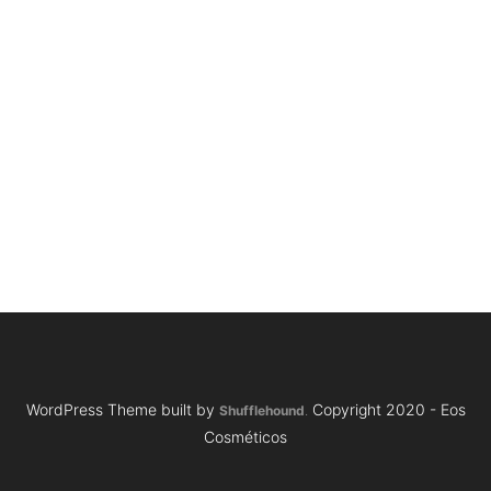
@eos_cosmeticos_b
r
Acompanhe-nos pelo Instagram
WordPress Theme built by
Copyright 2020 - Eos
Shufflehound
.
Cosméticos